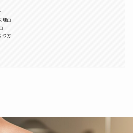
ト
く理由
由
やり方