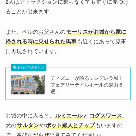
2人はアトラクションに乗らなくてもすぐに見つけ
ることが出来ます。
また、ベルのお父さんの
モーリスがお城から家に
帰される時に乗せられた馬車
も近くにあって見事
に再現されています。
あわせて読みたい
ディズニーが誇るシンデレラ城！
フェアリーテイルホールの魅力８
選 |
お城の中に入ると、
ルミエール
と
コグスワース
、
犬の
サルタン
や
ポット婦人とチップ
もいますの
で、並びながらぜひ見てみてください♪