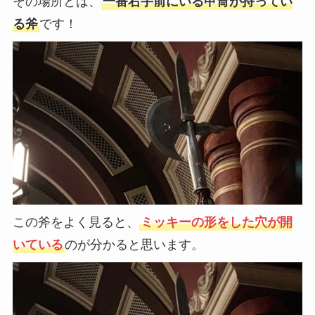
その場所とは、
一番右手前にいる甲冑が持ってい
る斧
です！
この斧をよく見ると、
ミッキーの形をした穴が開
いている
のが分かると思います。