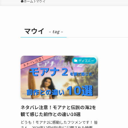
ホーム
マウイ
マウイ
– tag –
ディズニー
ネタバレ注意！モアナと伝説の海2を
観て感じた前作との違い10選
どうも！モアナ2に感動したフツメンです！ 皆
さん、2024年12月6日(金)に公開された映画