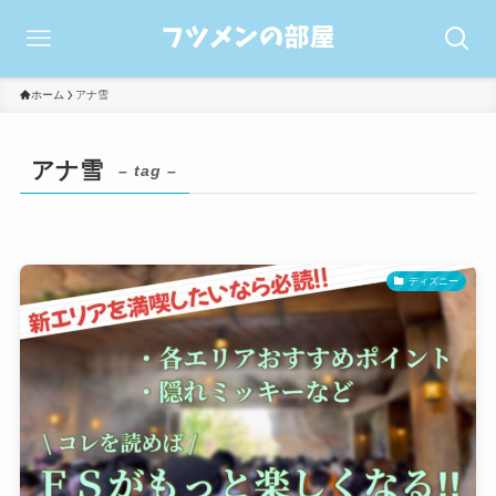
ホーム
アナ雪
アナ雪
– tag –
ディズニー